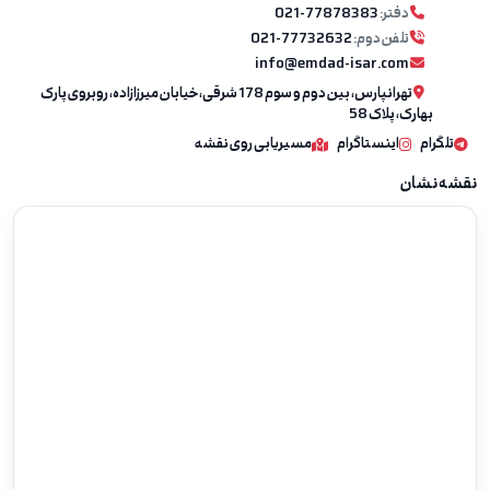
دفتر:
021-77878383
تلفن دوم:
021-77732632
info@emdad-isar.com
تهرانپارس، بین دوم و سوم 178 شرقی، خیابان میرزازاده، روبروی پارک
بهارک، پلاک 58
تلگرام
اینستاگرام
مسیریابی روی نقشه
نقشه نشان