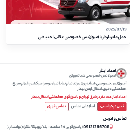
2025/07/19
حمل مادر باردار با آمبولانس خصوصی؛ نکات احتیاطی
امداد ایثار
آمبولانس خصوصی شبانه‌روزی
آمبولانس خصوصی شبانه‌روزی برای تمام نقاط تهران و سراسر کشور؛ اعزام سریع،
هماهنگی دقیق، انتقال ایمن بیمار.
امداد ایثار، مستقر در شرق تهران و پاسخ‌گوی هماهنگی انتقال بیمار
ثبت درخواست
اطلاعات تماس
تماس فوری
تماس و آدرس
09121366708
(پاسخ‌گویی 24 ساعته + بله/روبیکا/تلگرام/واتساپ)