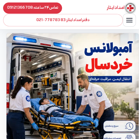
فتن به محتوا
امداد ایثار
تماس ۲۴ ساعته:
09121366708
دفتر امداد ایثار:
021-77878383