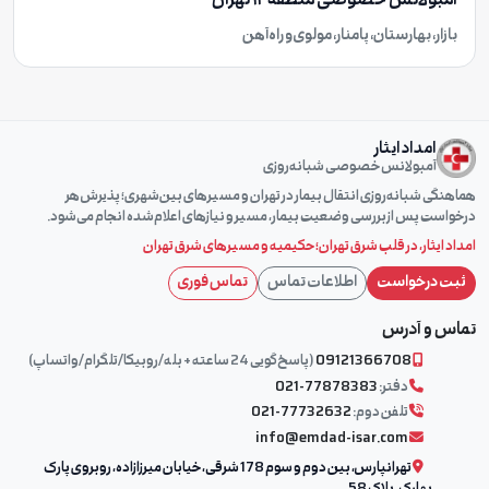
آمبولانس خصوصی منطقه ۱۲ تهران
بازار، بهارستان، پامنار، مولوی و راه‌آهن
امداد ایثار
آمبولانس خصوصی شبانه‌روزی
هماهنگی شبانه‌روزی انتقال بیمار در تهران و مسیرهای بین‌شهری؛ پذیرش هر
درخواست پس از بررسی وضعیت بیمار، مسیر و نیازهای اعلام‌شده انجام می‌شود.
امداد ایثار، در قلب شرق تهران؛
حکیمیه
و مسیرهای شرق تهران
ثبت درخواست
اطلاعات تماس
تماس فوری
تماس و آدرس
09121366708
(پاسخ‌گویی 24 ساعته + بله/روبیکا/تلگرام/واتساپ)
دفتر:
021-77878383
تلفن دوم:
021-77732632
info@emdad-isar.com
تهرانپارس، بین دوم و سوم 178 شرقی، خیابان میرزازاده، روبروی پارک