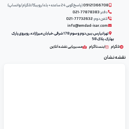
09121366708
(پاسخ‌گویی 24 ساعته + بله/روبیکا/تلگرام/واتساپ)
دفتر:
021-77878383
تلفن دوم:
021-77732632
info@emdad-isar.com
تهرانپارس، بین دوم و سوم 178 شرقی، خیابان میرزازاده، روبروی پارک
بهارک، پلاک 58
تلگرام
اینستاگرام
مسیریابی نقشه آنلاین
نقشه نشان