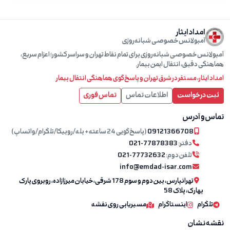
امداد ایثار
آمبولانس خصوصی شبانه‌روزی
آمبولانس خصوصی شبانه‌روزی برای تمام نقاط تهران و سراسر کشور؛ اعزام سریع،
هماهنگی دقیق، انتقال ایمن بیمار.
امداد ایثار، مستقر در شرق تهران و پاسخ‌گوی هماهنگی انتقال بیمار
ثبت درخواست
اطلاعات تماس
تماس فوری
تماس و آدرس
09121366708
(پاسخ‌گویی 24 ساعته + بله/روبیکا/تلگرام/واتساپ)
دفتر:
021-77878383
تلفن دوم:
021-77732632
info@emdad-isar.com
تهرانپارس، بین دوم و سوم 178 شرقی، خیابان میرزازاده، روبروی پارک
بهارک، پلاک 58
تلگرام
اینستاگرام
مسیریابی روی نقشه
نقشه نشان