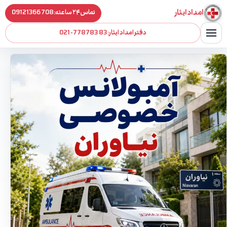
فتن به محتوا
امداد ایثار
تماس ۲۴ ساعته:
09121366708
دفتر امداد ایثار:
021-77878383