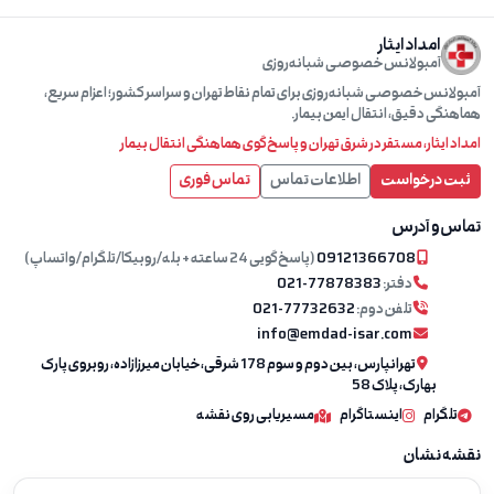
امداد ایثار
آمبولانس خصوصی شبانه‌روزی
آمبولانس خصوصی شبانه‌روزی برای تمام نقاط تهران و سراسر کشور؛ اعزام سریع،
هماهنگی دقیق، انتقال ایمن بیمار.
امداد ایثار، مستقر در شرق تهران و پاسخ‌گوی هماهنگی انتقال بیمار
ثبت درخواست
اطلاعات تماس
تماس فوری
تماس و آدرس
09121366708
(پاسخ‌گویی 24 ساعته + بله/روبیکا/تلگرام/واتساپ)
دفتر:
021-77878383
تلفن دوم:
021-77732632
info@emdad-isar.com
تهرانپارس، بین دوم و سوم 178 شرقی، خیابان میرزازاده، روبروی پارک
بهارک، پلاک 58
تلگرام
اینستاگرام
مسیریابی روی نقشه
نقشه نشان