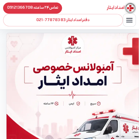
فتن به محتوا
امداد ایثار
تماس ۲۴ ساعته:
09121366708
دفتر امداد ایثار:
021-77878383