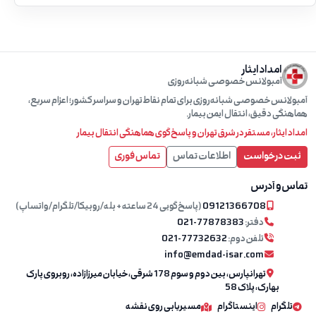
امداد ایثار
آمبولانس خصوصی شبانه‌روزی
آمبولانس خصوصی شبانه‌روزی برای تمام نقاط تهران و سراسر کشور؛ اعزام سریع،
هماهنگی دقیق، انتقال ایمن بیمار.
امداد ایثار، مستقر در شرق تهران و پاسخ‌گوی هماهنگی انتقال بیمار
ثبت درخواست
اطلاعات تماس
تماس فوری
تماس و آدرس
09121366708
(پاسخ‌گویی 24 ساعته + بله/روبیکا/تلگرام/واتساپ)
دفتر:
021-77878383
تلفن دوم:
021-77732632
info@emdad-isar.com
تهرانپارس، بین دوم و سوم 178 شرقی، خیابان میرزازاده، روبروی پارک
بهارک، پلاک 58
تلگرام
اینستاگرام
مسیریابی روی نقشه