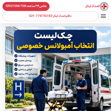
فتن به محتوا
امداد ایثار
تماس ۲۴ ساعته:
09121366708
دفتر امداد ایثار:
021-77878383