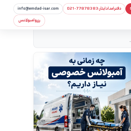
دفتر امداد ایثار:
021-77878383
info@emdad-isar.com
رزرو آمبولانس