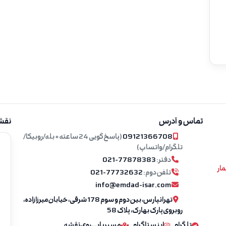
تماس و آدرس
نقش
09121366708
(پاسخ‌گویی 24 ساعته + بله/روبیکا/
تلگرام/واتساپ)
دفتر:
021-77878383
مار
تلفن دوم:
021-77732632
info@emdad-isar.com
تهرانپارس، بین دوم و سوم 178 شرقی، خیابان میرزازاده،
روبروی پارک بهارک، پلاک 58
تلگرام
اینستاگرام
مسیریابی روی نقشه